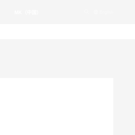
English
MK（中国）
品
其他产品
联系方式
AR眼镜