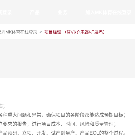
线登录
产品
业务
加入MK体育在线登录
电源类产品
音频类产
概述
职业发展
深圳MK体育在线登录
项目经理 （耳机/充电器/扩展坞）
充电器
TWS耳机
优势
在MK体育在线登录
）
无线充
其他音频
制造
加入MK体育在线登录
移动电源
品质
估；
的各种重大问题和异常，确保项目的各阶段都能达成预期目标；
客户要求的报告，进行项目成本、时间、风险和质量管理；
从产品预研、立项、开发、试产到量产、产品EOL的整个过程。