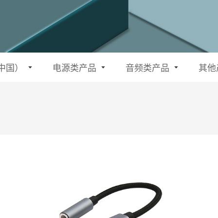
中国）
电源类产品
音频类产品
其他