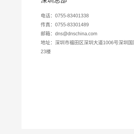
深圳总部
电话：0755-83401338
传真：0755-83301489
邮箱：dns@dnschina.com
地址：深圳市福田区深圳大道1006号深圳国
23楼