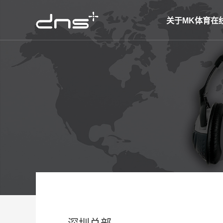
关于MK体育在
MK（中国）
公司简介
扩展坞
企业文化
线材类
里程碑
公司动态