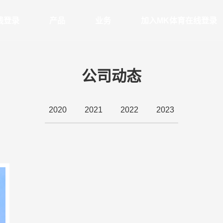
线登录
产品
业务
加入MK体育在线登录
电源类产品
音频类产
概述
职业发展
充电器
TWS耳机
公司动态
优势
在MK体育在线登录
无线充
其他音频
制造
加入MK体育在线登录
2020
2021
2022
2023
移动电源
品质