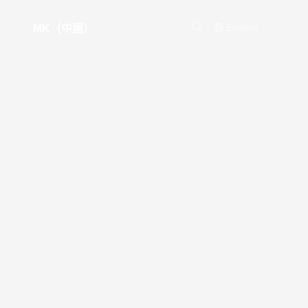
English
MK（中国）
品
其他产品
联系方式
AR眼镜