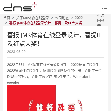
< 返
2022
首页
关于MK体育在线登录
公司动态
回列
喜报 |MK体育在线登录设计，喜提IF及红点大奖！
表
喜报 |MK体育在线登录设计，喜提IF
及红点大奖！
2023-05-29
2022年6月，MK体育在线登录喜提双奖：2022德国IF设计奖、
2022德国红点设计奖，感谢设计团队伙伴的付出，感谢每一位
DNSer的努力，感谢每位客户的信任支持。We make it
togethe！