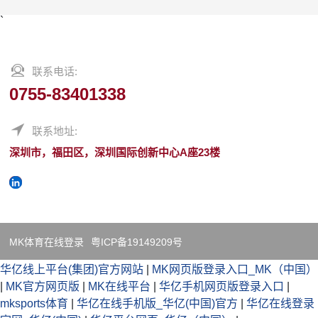
得全球首个充电宝北欧白天
鹅生态标签认证！
`
联系电话:
0755-83401338
联系地址:
深圳市，福田区，深圳国际创新中心A座23楼
MK体育在线登录
粤ICP备19149209号
华亿线上平台(集团)官方网站
|
MK网页版登录入口_MK（中国）
|
MK官方网页版
|
MK在线平台
|
华亿手机网页版登录入口
|
mksports体育
|
华亿在线手机版_华亿(中国)官方
|
华亿在线登录