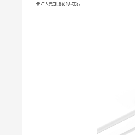
录注入更加蓬勃的动能。