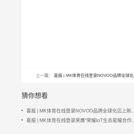
上一篇：
喜报 | MK体育在线登录NOVOO品牌全球
猜你想看
喜报 | MK体育在线登录NOVOO品牌全球化迈上新
阶
喜报 | MK体育在线登录荣膺“荣耀IoT生态星耀合作
伴奖”