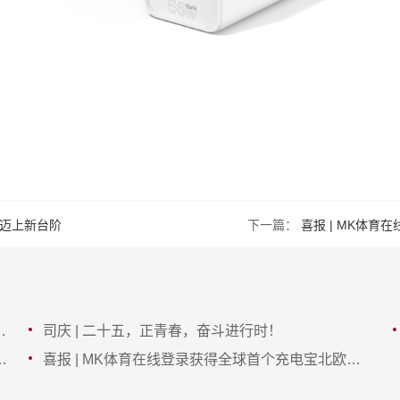
化迈上新台阶
下一篇：
喜报 | MK体
台
司庆 | 二十五，正青春，奋斗进行时！
伙
喜报 | MK体育在线登录获得全球首个充电宝北欧白
天鹅生态标签认证！