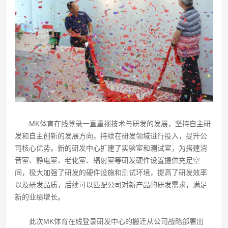
MK体育在线登录一直重视技术与研发的发展，坚持自主研
发和自主创新的发展方向，持续在研发领域进行投入，提升公
司核心优势。新的研发中心扩建了实验室和测试室，为搭建消
音室、静电室、老化室、辐射室等研发硬件设置提供充足空
间，极大加强了研发的硬件设施和测试环境，提高了研发效率
以及研发品质，后续可以匹配公司对新产品的研发需求，满足
新的业绩增长。
此次MK体育在线登录研发中心的搬迁从公司战略部署出